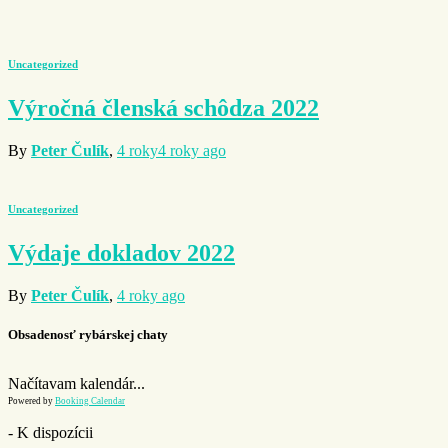
Uncategorized
Výročná členská schôdza 2022
By
Peter Čulík
,
4 roky
4 roky
ago
Uncategorized
Výdaje dokladov 2022
By
Peter Čulík
,
4 roky
ago
Obsadenosť rybárskej chaty
Načítavam kalendár...
Powered by
Booking Calendar
- K dispozícii