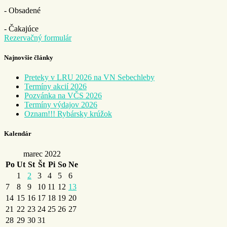
- Obsadené
- Čakajúce
Rezervačný formulár
Najnovšie články
Preteky v LRU 2026 na VN Sebechleby
Termíny akcií 2026
Pozvánka na VČS 2026
Termíny výdajov 2026
Oznam!!! Rybársky krúžok
Kalendár
marec 2022
Po
Ut
St
Št
Pi
So
Ne
1
2
3
4
5
6
7
8
9
10
11
12
13
14
15
16
17
18
19
20
21
22
23
24
25
26
27
28
29
30
31